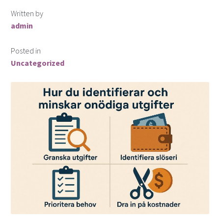
Finansiella instrument för valutahandel
Written by
admin
Guld som Investering
Posted in
Hur köper man aktier?
Uncategorized
Investera i snabblåneföretag
Investera i syndaktier
Investera i syndfonder
ISK (Investeringssparkonto)
Kontakta oss
Lån