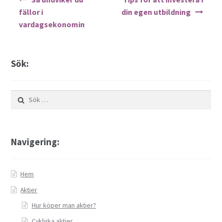
fällor i
din egen utbildning
vardagsekonomin
Sök:
Sök
efter:
Navigering:
Hem
Aktier
Hur köper man aktier?
Cykliska aktier