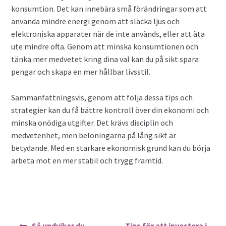
konsumtion. Det kan innebära små förändringar som att
använda mindre energi genom att släcka ljus och
elektroniska apparater när de inte används, eller att äta
ute mindre ofta. Genom att minska konsumtionen och
tänka mer medvetet kring dina val kan du på sikt spara
pengar och skapa en mer hållbar livsstil.
Sammanfattningsvis, genom att följa dessa tips och
strategier kan du få bättre kontroll över din ekonomi och
minska onödiga utgifter. Det krävs disciplin och
medvetenhet, men belöningarna på lång sikt är
betydande. Med en starkare ekonomisk grund kan du börja
arbeta mot en mer stabil och trygg framtid.
Inläggsnavigering
Så undviker du
Tips för att investera i