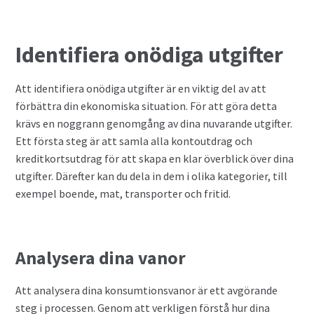
Privatlån
Identifiera onödiga utgifter
Samla ihop dina lån
Att identifiera onödiga utgifter är en viktig del av att
SMS-lån
förbättra din ekonomiska situation. För att göra detta
krävs en noggrann genomgång av dina nuvarande utgifter.
Spara i fonder
Ett första steg är att samla alla kontoutdrag och
kreditkortsutdrag för att skapa en klar överblick över dina
utgifter. Därefter kan du dela in dem i olika kategorier, till
Terminer
exempel boende, mat, transporter och fritid.
Undvik bedragare
Vad är Bitcoin?
Analysera dina vanor
Valutahandel
Att analysera dina konsumtionsvanor är ett avgörande
steg i processen. Genom att verkligen förstå hur dina