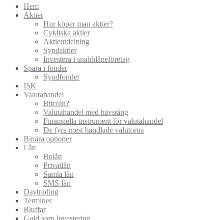
Hem
Aktier
Hur köper man aktier?
Cykliska aktier
Aktieutdelning
Syndaktier
Investera i snabblåneföretag
Spara i fonder
Syndfonder
ISK
Valutahandel
Bitcoin?
Valutahandel med hävstång
Finansiella instrument för valutahandel
De fyra mest handlade valutorna
Binära optioner
Lån
Bolån
Privatlån
Samla lån
SMS-lån
Daytrading
Terminer
Bluffar
Guld som Investering