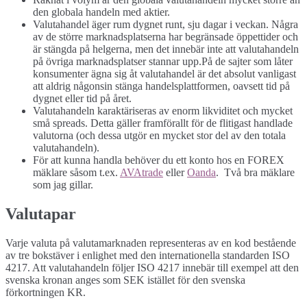
den globala handeln med aktier.
Valutahandel äger rum dygnet runt, sju dagar i veckan. Några
av de större marknadsplatserna har begränsade öppettider och
är stängda på helgerna, men det innebär inte att valutahandeln
på övriga marknadsplatser stannar upp.På de sajter som låter
konsumenter ägna sig åt valutahandel är det absolut vanligast
att aldrig någonsin stänga handelsplattformen, oavsett tid på
dygnet eller tid på året.
Valutahandeln karaktäriseras av enorm likviditet och mycket
små spreads. Detta gäller framförallt för de flitigast handlade
valutorna (och dessa utgör en mycket stor del av den totala
valutahandeln).
För att kunna handla behöver du ett konto hos en FOREX
mäklare såsom t.ex.
AVAtrade
eller
Oanda
. Två bra mäklare
som jag gillar.
Valutapar
Varje valuta på valutamarknaden representeras av en kod bestående
av tre bokstäver i enlighet med den internationella standarden ISO
4217. Att valutahandeln följer ISO 4217 innebär till exempel att den
svenska kronan anges som SEK istället för den svenska
förkortningen KR.