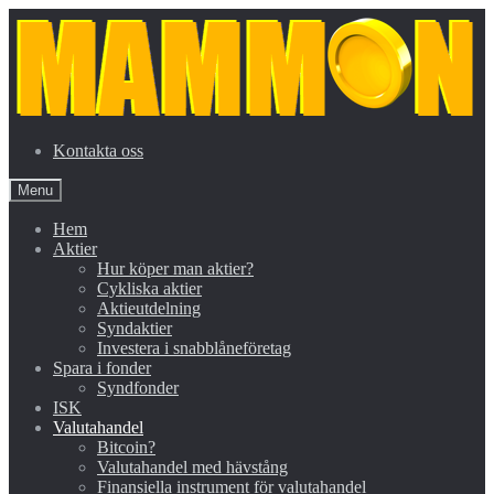
Skip
Skip
to
to
navigation
content
Kontakta oss
Menu
Hem
Aktier
Hur köper man aktier?
Cykliska aktier
Aktieutdelning
Syndaktier
Investera i snabblåneföretag
Spara i fonder
Syndfonder
ISK
Valutahandel
Bitcoin?
Valutahandel med hävstång
Finansiella instrument för valutahandel