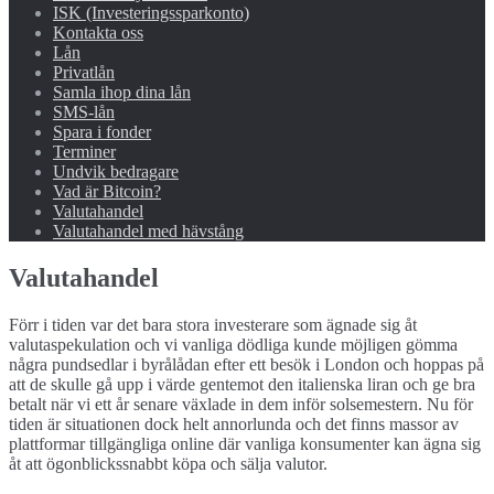
ISK (Investeringssparkonto)
Kontakta oss
Lån
Privatlån
Samla ihop dina lån
SMS-lån
Spara i fonder
Terminer
Undvik bedragare
Vad är Bitcoin?
Valutahandel
Valutahandel med hävstång
Valutahandel
Förr i tiden var det bara stora investerare som ägnade sig åt
valutaspekulation och vi vanliga dödliga kunde möjligen gömma
några pundsedlar i byrålådan efter ett besök i London och hoppas på
att de skulle gå upp i värde gentemot den italienska liran och ge bra
betalt när vi ett år senare växlade in dem inför solsemestern. Nu för
tiden är situationen dock helt annorlunda och det finns massor av
plattformar tillgängliga online där vanliga konsumenter kan ägna sig
åt att ögonblickssnabbt köpa och sälja valutor.