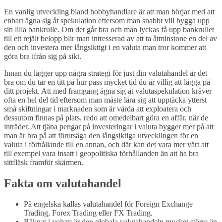
En vanlig utveckling bland hobbyhandlare är att man börjar med att
enbart ägna sig åt spekulation eftersom man snabbt vill bygga upp
sin lilla bankrulle. Om det går bra och man lyckas få upp bankrullet
till ett rejält belopp blir man intresserad av att ta åtminstone en del av
den och investera mer långsiktigt i en valuta man tror kommer att
göra bra ifrån sig på sikt.
Innan du lägger upp några strategi för just din valutahandel är det
bra om du tar en titt på hur pass mycket tid du är villig att lägga på
ditt projekt. Att med framgång ägna sig åt valutaspekulation kräver
ofta en hel del tid eftersom man måste lära sig att upptäcka ytterst
små skiftningar i marknaden som är värda att exploatera och
dessutom finnas på plats, redo att omedelbart göra en affär, när de
inträder. Att tjäna pengar på investeringar i valuta bygger mer på att
man är bra på att förutsäga den långsiktiga utvecklingen för en
valuta i förhållande till en annan, och där kan det vara mer värt att
till exempel vara insatt i geopolitiska förhållanden än att ha bra
sittfläsk framför skärmen.
Fakta om valutahandel
På engelska kallas valutahandel för Foreign Exchange
Trading, Forex Trading eller FX Trading.
Räknat i volym är den globala valutahandeln mycket större än