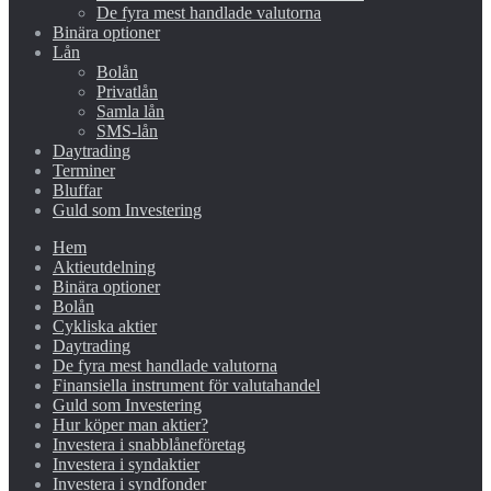
De fyra mest handlade valutorna
Binära optioner
Lån
Bolån
Privatlån
Samla lån
SMS-lån
Daytrading
Terminer
Bluffar
Guld som Investering
Hem
Aktieutdelning
Binära optioner
Bolån
Cykliska aktier
Daytrading
De fyra mest handlade valutorna
Finansiella instrument för valutahandel
Guld som Investering
Hur köper man aktier?
Investera i snabblåneföretag
Investera i syndaktier
Investera i syndfonder