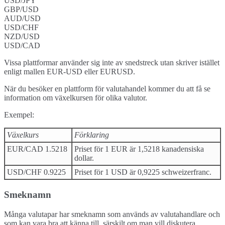
USD/JPY
GBP/USD
AUD/USD
USD/CHF
NZD/USD
USD/CAD
Vissa plattformar använder sig inte av snedstreck utan skriver istället
enligt mallen EUR-USD eller EURUSD.
När du besöker en plattform för valutahandel kommer du att få se
information om växelkursen för olika valutor.
Exempel:
Växelkurs
Förklaring
EUR/CAD 1.5218
Priset för 1 EUR är 1,5218 kanadensiska
dollar.
USD/CHF 0.9225
Priset för 1 USD är 0,9225 schweizerfranc.
Smeknamn
Många valutapar har smeknamn som används av valutahandlare och
som kan vara bra att känna till, särskilt om man vill diskutera