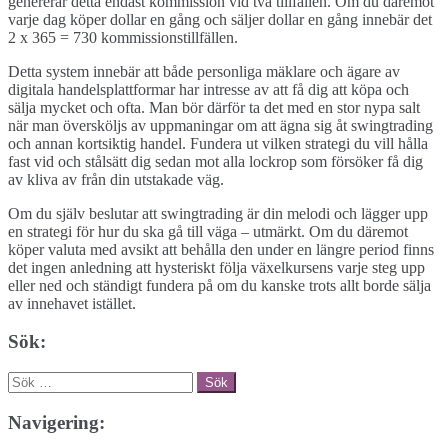
genererar detta endast kommission vid två tillfällen. Om du däremot
varje dag köper dollar en gång och säljer dollar en gång innebär det
2 x 365 = 730 kommissionstillfällen.
Detta system innebär att både personliga mäklare och ägare av
digitala handelsplattformar har intresse av att få dig att köpa och
sälja mycket och ofta. Man bör därför ta det med en stor nypa salt
när man översköljs av uppmaningar om att ägna sig åt swingtrading
och annan kortsiktig handel. Fundera ut vilken strategi du vill hålla
fast vid och stålsätt dig sedan mot alla lockrop som försöker få dig
av kliva av från din utstakade väg.
Om du själv beslutar att swingtrading är din melodi och lägger upp
en strategi för hur du ska gå till väga – utmärkt. Om du däremot
köper valuta med avsikt att behålla den under en längre period finns
det ingen anledning att hysteriskt följa växelkursens varje steg upp
eller ned och ständigt fundera på om du kanske trots allt borde sälja
av innehavet istället.
Sök:
Sök
efter:
Navigering: