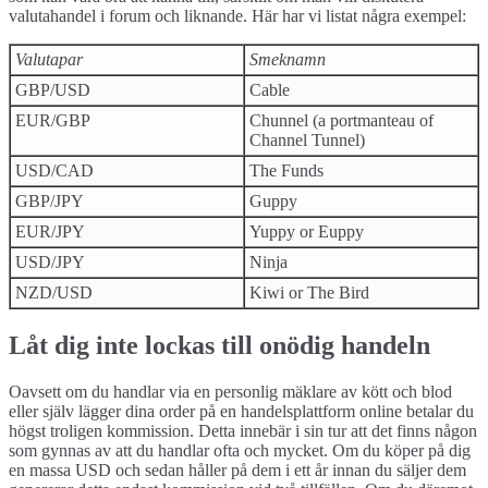
valutahandel i forum och liknande. Här har vi listat några exempel:
Valutapar
Smeknamn
GBP/USD
Cable
EUR/GBP
Chunnel (a portmanteau of
Channel Tunnel)
USD/CAD
The Funds
GBP/JPY
Guppy
EUR/JPY
Yuppy or Euppy
USD/JPY
Ninja
NZD/USD
Kiwi or The Bird
Låt dig inte lockas till onödig handeln
Oavsett om du handlar via en personlig mäklare av kött och blod
eller själv lägger dina order på en handelsplattform online betalar du
högst troligen kommission. Detta innebär i sin tur att det finns någon
som gynnas av att du handlar ofta och mycket. Om du köper på dig
en massa USD och sedan håller på dem i ett år innan du säljer dem