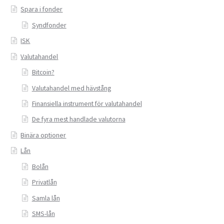
Spara i fonder
Syndfonder
ISK
Valutahandel
Bitcoin?
Valutahandel med hävstång
Finansiella instrument för valutahandel
De fyra mest handlade valutorna
Binära optioner
Lån
Bolån
Privatlån
Samla lån
SMS-lån