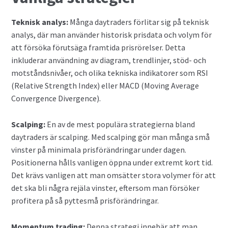
Valutahandel med hävstång
Teknisk analys:
Många daytraders förlitar sig på teknisk
analys, där man använder historisk prisdata och volym för
att försöka förutsäga framtida prisrörelser. Detta
inkluderar användning av diagram, trendlinjer, stöd- och
motståndsnivåer, och olika tekniska indikatorer som RSI
(Relative Strength Index) eller MACD (Moving Average
Convergence Divergence).
Scalping:
En av de mest populära strategierna bland
daytraders är scalping. Med scalping gör man många små
vinster på minimala prisförändringar under dagen.
Positionerna hålls vanligen öppna under extremt kort tid.
Det krävs vanligen att man omsätter stora volymer för att
det ska bli några rejäla vinster, eftersom man försöker
profitera på så pyttesmå prisförändringar.
Momentum trading:
Denna strategi innebär att man