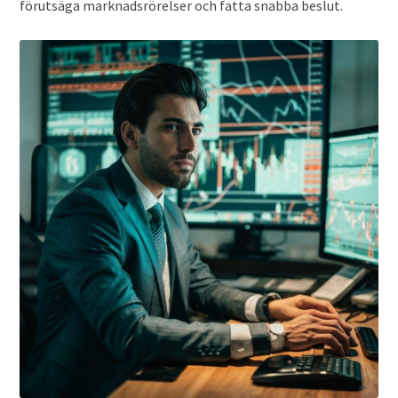
förutsäga marknadsrörelser och fatta snabba beslut.
Finansiella instrument för valutahandel
Guld som Investering
Hur köper man aktier?
Investera i snabblåneföretag
Investera i syndaktier
Investera i syndfonder
ISK (Investeringssparkonto)
Kontakta oss
Lån