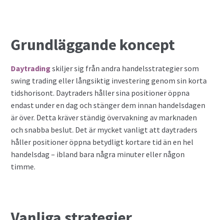
Privatlån
Grundläggande koncept
Samla ihop dina lån
Daytrading
skiljer sig från andra handelsstrategier som
SMS-lån
swing trading eller långsiktig investering genom sin korta
tidshorisont. Daytraders håller sina positioner öppna
Spara i fonder
endast under en dag och stänger dem innan handelsdagen
är över. Detta kräver ständig övervakning av marknaden
Terminer
och snabba beslut. Det är mycket vanligt att daytraders
håller positioner öppna betydligt kortare tid än en hel
Undvik bedragare
handelsdag – ibland bara några minuter eller någon
timme.
Vad är Bitcoin?
Valutahandel
Vanliga strategier