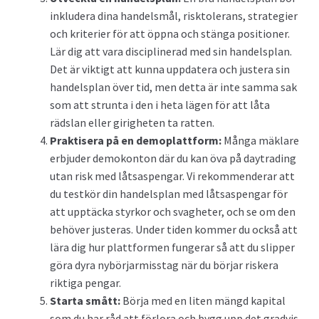
inkludera dina handelsmål, risktolerans, strategier
och kriterier för att öppna och stänga positioner.
Lär dig att vara disciplinerad med sin handelsplan.
Det är viktigt att kunna uppdatera och justera sin
handelsplan över tid, men detta är inte samma sak
som att strunta i den i heta lägen för att låta
rädslan eller girigheten ta ratten.
Praktisera på en demoplattform:
Många mäklare
erbjuder demokonton där du kan öva på daytrading
utan risk med låtsaspengar. Vi rekommenderar att
du testkör din handelsplan med låtsaspengar för
att upptäcka styrkor och svagheter, och se om den
behöver justeras. Under tiden kommer du också att
lära dig hur plattformen fungerar så att du slipper
göra dyra nybörjarmisstag när du börjar riskera
riktiga pengar.
Starta smått:
Börja med en liten mängd kapital
som du har råd att förlora och bygg upp det gradvis.