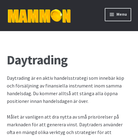
Skip
Skip
Menu
to
to
navigation
content
Hem
Aktieutdelning
Daytrading
Binära optioner
Daytrading är en aktiv handelsstrategi som innebär köp
Bolån
och försäljning av finansiella instrument inom samma
handelsdag. Du kommer alltså att stänga alla öppna
Cykliska aktier
positioner innan handelsdagen är över.
Daytrading
Målet är vanligen att dra nytta av små prisrörelser på
marknaden för att generera vinst. Daytraders använder
De fyra mest handlade valutorna
ofta en mängd olika verktyg och strategier för att