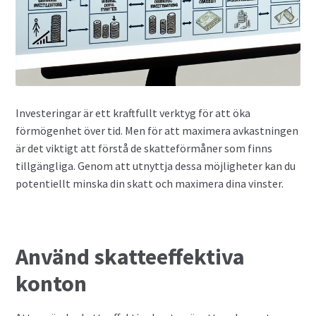
Privatlån
Samla ihop dina lån
SMS-lån
Investeringar är ett kraftfullt verktyg för att öka
förmögenhet över tid. Men för att maximera avkastningen
Spara i fonder
är det viktigt att förstå de skatteförmåner som finns
tillgängliga. Genom att utnyttja dessa möjligheter kan du
Terminer
potentiellt minska din skatt och maximera dina vinster.
Undvik bedragare
Använd skatteeffektiva
Vad är Bitcoin?
konton
Valutahandel