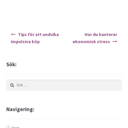
Inläggsnavigering
Tips för att undvika
Hur du hanterar
impulsiva köp
ekonomisk stress
Sök:
Sök
efter:
Navigering:
Hem