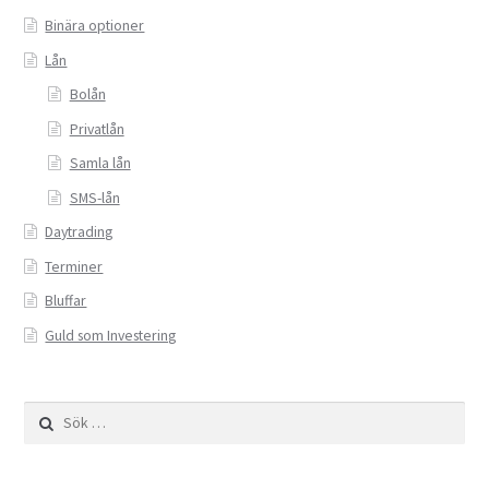
Binära optioner
Lån
Bolån
Privatlån
Samla lån
SMS-lån
Daytrading
Terminer
Bluffar
Guld som Investering
Sök
efter: