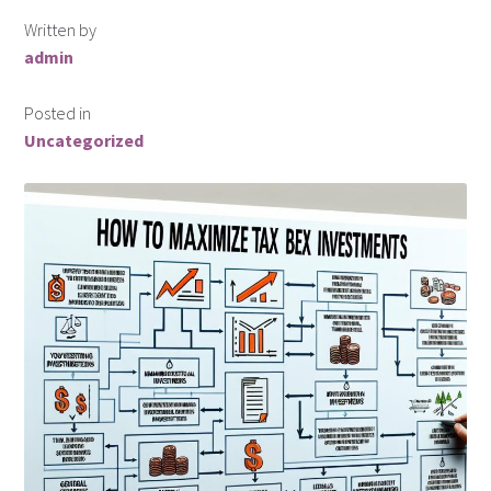
Finansiella instrument för valutahandel
Written by
admin
Guld som Investering
Posted in
Hur köper man aktier?
Uncategorized
Investera i snabblåneföretag
Investera i syndaktier
Investera i syndfonder
ISK (Investeringssparkonto)
Kontakta oss
Lån