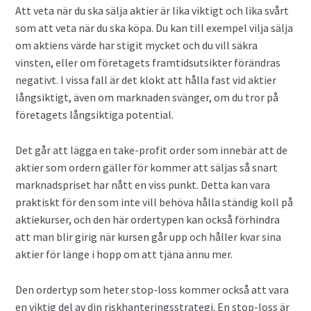
Att veta när du ska sälja aktier är lika viktigt och lika svårt
som att veta när du ska köpa. Du kan till exempel vilja sälja
om aktiens värde har stigit mycket och du vill säkra
vinsten, eller om företagets framtidsutsikter förändras
negativt. I vissa fall är det klokt att hålla fast vid aktier
långsiktigt, även om marknaden svänger, om du tror på
företagets långsiktiga potential.
Det går att lägga en take-profit order som innebär att de
aktier som ordern gäller för kommer att säljas så snart
marknadspriset har nått en viss punkt. Detta kan vara
praktiskt för den som inte vill behöva hålla ständig koll på
aktiekurser, och den här ordertypen kan också förhindra
att man blir girig när kursen går upp och håller kvar sina
aktier för länge i hopp om att tjäna ännu mer.
Den ordertyp som heter stop-loss kommer också att vara
en viktig del av din riskhanteringsstrategi. En stop-loss är