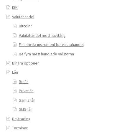
ISK
Valutahandel
Bitcoin?
Valutahandel med hävstång
Finansiella instrument för valutahandel
De fyra mest handlade valutorna
Binära optioner
Lån
Bolån
Privatlån
Samla lån
SMS-lån
Daytrading
Terminer