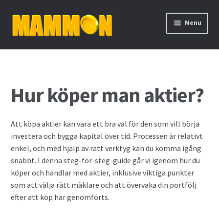
Skip
Skip
Menu
to
to
navigation
content
Hem
Aktieutdelning
Hur köper man aktier?
Binära optioner
Att köpa aktier kan vara ett bra val för den som vill börja
Bolån
investera och bygga kapital över tid. Processen är relativt
enkel, och med hjälp av rätt verktyg kan du komma igång
Cykliska aktier
snabbt. I denna steg-för-steg-guide går vi igenom hur du
köper och handlar med aktier, inklusive viktiga punkter
Daytrading
som att välja rätt mäklare och att övervaka din portfölj
efter att köp har genomförts.
De fyra mest handlade valutorna