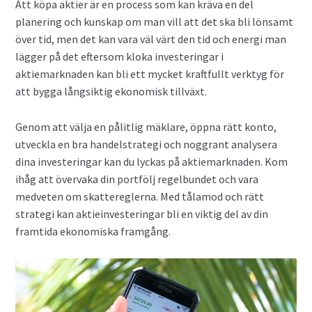
Att köpa aktier är en process som kan kräva en del
Finansiella instrument för valutahandel
planering och kunskap om man vill att det ska bli lönsamt
över tid, men det kan vara väl värt den tid och energi man
Guld som Investering
lägger på det eftersom kloka investeringar i
aktiemarknaden kan bli ett mycket kraftfullt verktyg för
Hur köper man aktier?
att bygga långsiktig ekonomisk tillväxt.
Investera i snabblåneföretag
Genom att välja en pålitlig mäklare, öppna rätt konto,
utveckla en bra handelstrategi och noggrant analysera
Investera i syndaktier
dina investeringar kan du lyckas på aktiemarknaden. Kom
ihåg att övervaka din portfölj regelbundet och vara
medveten om skattereglerna. Med tålamod och rätt
Investera i syndfonder
strategi kan aktieinvesteringar bli en viktig del av din
framtida ekonomiska framgång.
ISK (Investeringssparkonto)
Kontakta oss
Lån