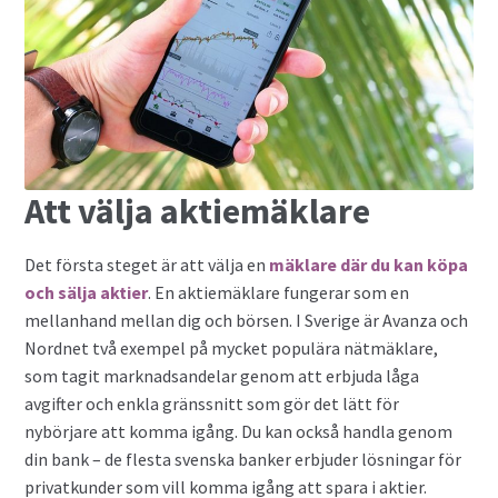
Privatlån
Samla ihop dina lån
SMS-lån
Att välja aktiemäklare
Spara i fonder
Det första steget är att välja en
mäklare där du kan köpa
Terminer
och sälja aktier
. En aktiemäklare fungerar som en
mellanhand mellan dig och börsen. I Sverige är Avanza och
Undvik bedragare
Nordnet två exempel på mycket populära nätmäklare,
som tagit marknadsandelar genom att erbjuda låga
Vad är Bitcoin?
avgifter och enkla gränssnitt som gör det lätt för
nybörjare att komma igång. Du kan också handla genom
Valutahandel
din bank – de flesta svenska banker erbjuder lösningar för
privatkunder som vill komma igång att spara i aktier.