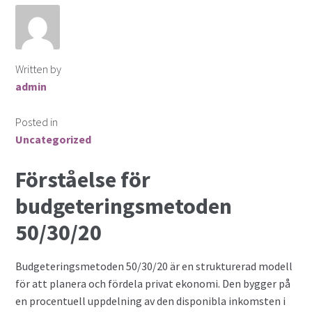
Finansiella instrument för valutahandel
Guld som Investering
Written by
admin
Hur köper man aktier?
Posted in
Investera i snabblåneföretag
Uncategorized
Investera i syndaktier
Förståelse för
Investera i syndfonder
budgeteringsmetoden
50/30/20
ISK (Investeringssparkonto)
Budgeteringsmetoden 50/30/20 är en strukturerad modell
Kontakta oss
för att planera och fördela privat ekonomi. Den bygger på
en procentuell uppdelning av den disponibla inkomsten i
Lån