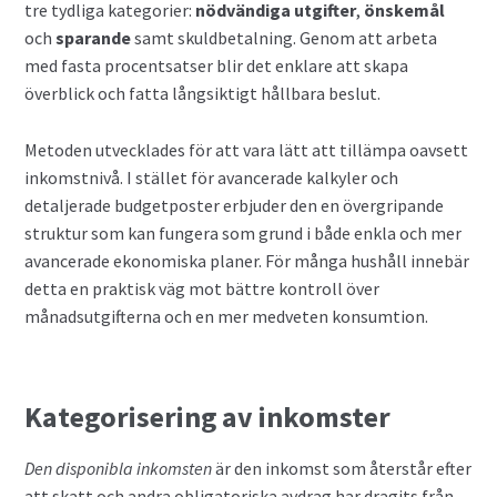
tre tydliga kategorier:
nödvändiga utgifter
,
önskemål
och
sparande
samt skuldbetalning. Genom att arbeta
Privatlån
med fasta procentsatser blir det enklare att skapa
överblick och fatta långsiktigt hållbara beslut.
Samla ihop dina lån
Metoden utvecklades för att vara lätt att tillämpa oavsett
SMS-lån
inkomstnivå. I stället för avancerade kalkyler och
detaljerade budgetposter erbjuder den en övergripande
Spara i fonder
struktur som kan fungera som grund i både enkla och mer
avancerade ekonomiska planer. För många hushåll innebär
Terminer
detta en praktisk väg mot bättre kontroll över
månadsutgifterna och en mer medveten konsumtion.
Undvik bedragare
Vad är Bitcoin?
Kategorisering av inkomster
Valutahandel
Den disponibla inkomsten
är den inkomst som återstår efter
att skatt och andra obligatoriska avdrag har dragits från