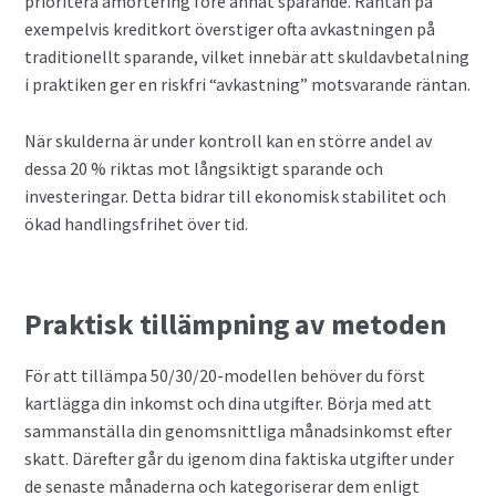
prioritera amortering före annat sparande. Räntan på
exempelvis kreditkort överstiger ofta avkastningen på
traditionellt sparande, vilket innebär att skuldavbetalning
i praktiken ger en riskfri “avkastning” motsvarande räntan.
När skulderna är under kontroll kan en större andel av
dessa 20 % riktas mot långsiktigt sparande och
investeringar. Detta bidrar till ekonomisk stabilitet och
ökad handlingsfrihet över tid.
Praktisk tillämpning av metoden
För att tillämpa 50/30/20-modellen behöver du först
kartlägga din inkomst och dina utgifter. Börja med att
sammanställa din genomsnittliga månadsinkomst efter
skatt. Därefter går du igenom dina faktiska utgifter under
de senaste månaderna och kategoriserar dem enligt