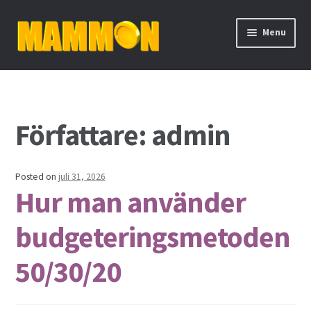
Skip
Skip
Menu
to
to
navigation
content
Hem
Aktieutdelning
Författare:
admin
Binära optioner
Posted on
juli 31, 2026
Bolån
Hur man använder
Cykliska aktier
budgeteringsmetoden
Daytrading
50/30/20
De fyra mest handlade valutorna