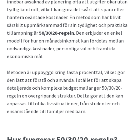
innebär avsaknad av planering ofta att utgifter ökar utan
tydlig kontroll, vilket kan göra det svårt att spara eller
hantera oväntade kostnader. En metod som har blivit
särskilt uppmärksammad för sin tydlighet och praktiska
tillämpning är
50/30/20-regeln
. Den erbjuder en enkel
modell för hur en månadsinkomst kan fördelas mellan
nödvändiga kostnader, personliga val och framtida
ekonomiska mål.
Metoden är uppbyggd kring fasta procenttal, vilket gör
den lätt att förstå och använda. I stället för att skapa
detaljerade och komplexa budgetmallar ger 50/30/20-
regeln en övergripande struktur. Detta gör att den kan
anpassas till olika livssituationer, från studenter och
ensamstående till familjer med barn.
Hur fungerar 50/30/20-regeln?