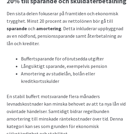
20% till sparande och skuldåterbetalning
Den sista delen fokuserar på framtiden och ekonomisk
trygghet. Minst 20 procent av nettolönen bör gå till
sparande
och
amortering
. Detta inkluderar uppbyggnad
av en nödfond, pensionssparande samt återbetalning av
lån och krediter.
Buffertsparande för oförutsedda utgifter
Långsiktigt sparande, exempelvis pension
Amortering av studielån, bolån eller
kreditkortsskulder
En stabil buffert motsvarande flera månaders
levnadskostnader kan minska behovet av att ta nya lån vid
oväntade händelser. Samtidigt bidrar regelbunden
amortering till minskade räntekostnader över tid. Denna
kategori kan ses som grunden för ekonomisk
självständighet och stabilitet.