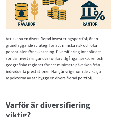
Privatlån
Samla ihop dina lån
Att skapa en diversifierad investeringsportfölj är en
SMS-lån
grundläggande strategi för att minska risk och öka
potentialen för avkastning. Diversifiering innebär att
Spara i fonder
sprida investeringar över olika tillgångar, sektorer och
geografiska regioner för att minimera påverkan från
Terminer
individuella prestationer. Här går vi igenom de viktiga
aspekterna av att bygga en diversifierad portfölj.
Undvik bedragare
Vad är Bitcoin?
Varför är diversifiering
Valutahandel
viktig?