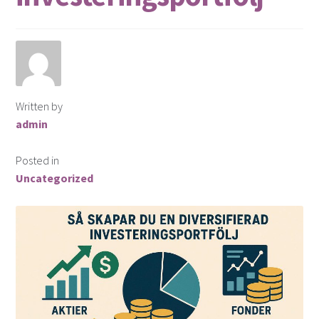
Finansiella instrument för valutahandel
Guld som Investering
Hur köper man aktier?
Written by
admin
Investera i snabblåneföretag
Posted in
Investera i syndaktier
Uncategorized
Investera i syndfonder
ISK (Investeringssparkonto)
Kontakta oss
Lån