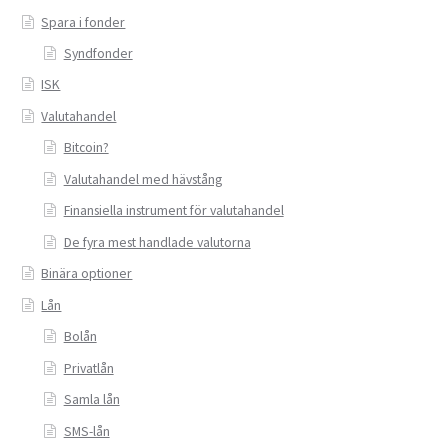
Spara i fonder
Syndfonder
ISK
Valutahandel
Bitcoin?
Valutahandel med hävstång
Finansiella instrument för valutahandel
De fyra mest handlade valutorna
Binära optioner
Lån
Bolån
Privatlån
Samla lån
SMS-lån