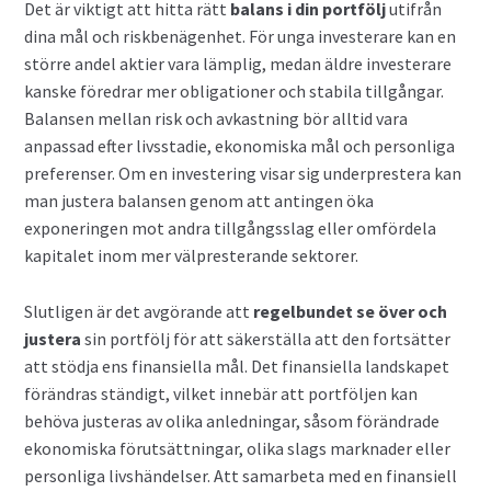
Det är viktigt att hitta rätt
balans i din portfölj
utifrån
dina mål och riskbenägenhet. För unga investerare kan en
större andel aktier vara lämplig, medan äldre investerare
kanske föredrar mer obligationer och stabila tillgångar.
Balansen mellan risk och avkastning bör alltid vara
anpassad efter livsstadie, ekonomiska mål och personliga
preferenser. Om en investering visar sig underprestera kan
man justera balansen genom att antingen öka
exponeringen mot andra tillgångsslag eller omfördela
kapitalet inom mer välpresterande sektorer.
Slutligen är det avgörande att
regelbundet se över och
justera
sin portfölj för att säkerställa att den fortsätter
att stödja ens finansiella mål. Det finansiella landskapet
förändras ständigt, vilket innebär att portföljen kan
behöva justeras av olika anledningar, såsom förändrade
ekonomiska förutsättningar, olika slags marknader eller
personliga livshändelser. Att samarbeta med en finansiell