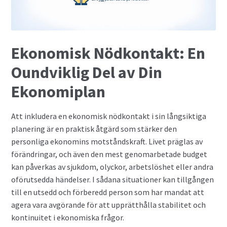
Privatlån
Ekonomisk Nödkontakt: En
Samla ihop dina lån
Oundviklig Del av Din
SMS-lån
Ekonomiplan
Spara i fonder
Att inkludera en ekonomisk nödkontakt i sin långsiktiga
Terminer
planering är en praktisk åtgärd som stärker den
personliga ekonomins motståndskraft. Livet präglas av
förändringar, och även den mest genomarbetade budget
Undvik bedragare
kan påverkas av sjukdom, olyckor, arbetslöshet eller andra
oförutsedda händelser. I sådana situationer kan tillgången
Vad är Bitcoin?
till en utsedd och förberedd person som har mandat att
agera vara avgörande för att upprätthålla stabilitet och
Valutahandel
kontinuitet i ekonomiska frågor.