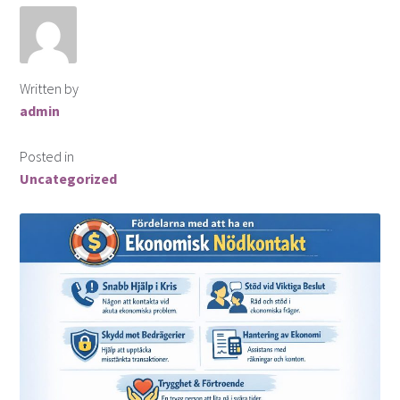
Finansiella instrument för valutahandel
Guld som Investering
Written by
admin
Hur köper man aktier?
Posted in
Investera i snabblåneföretag
Uncategorized
Investera i syndaktier
Investera i syndfonder
ISK (Investeringssparkonto)
Kontakta oss
Lån