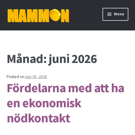
Skip
Skip
Menu
to
to
navigation
content
Hem
Aktieutdelning
Månad:
juni 2026
Binära optioner
Posted on
juni 30, 2026
Bolån
Fördelarna med att ha
Cykliska aktier
en ekonomisk
Daytrading
nödkontakt
De fyra mest handlade valutorna