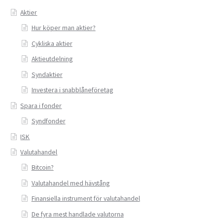
Aktier
Privatlån
Hur köper man aktier?
Cykliska aktier
Samla ihop dina lån
Aktieutdelning
SMS-lån
Syndaktier
Investera i snabblåneföretag
Spara i fonder
Spara i fonder
Syndfonder
Terminer
ISK
Undvik bedragare
Valutahandel
Bitcoin?
Vad är Bitcoin?
Valutahandel med hävstång
Finansiella instrument för valutahandel
Valutahandel
De fyra mest handlade valutorna