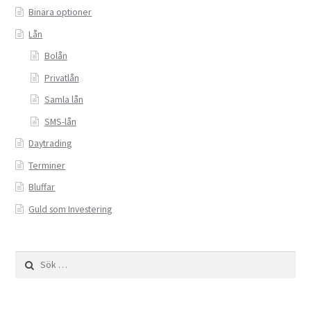
Valutahandel med hävstång
Binära optioner
Lån
Bolån
Privatlån
Samla lån
SMS-lån
Daytrading
Terminer
Bluffar
Guld som Investering
Sök
efter: