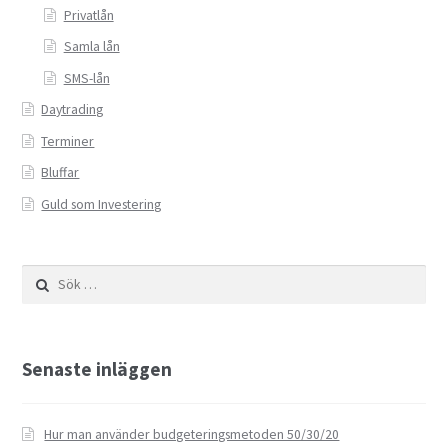
Valutahandel med hävstång
Privatlån
Samla lån
SMS-lån
Daytrading
Terminer
Bluffar
Guld som Investering
Sök
efter:
Senaste inläggen
Hur man använder budgeteringsmetoden 50/30/20