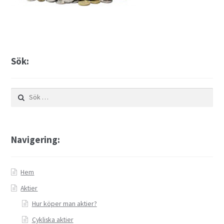
Finansiella instrument för valutahandel
Guld som Investering
Sök:
Hur köper man aktier?
Investera i snabblåneföretag
Sök
efter:
Investera i syndaktier
Navigering:
Investera i syndfonder
ISK (Investeringssparkonto)
Hem
Aktier
Kontakta oss
Hur köper man aktier?
Lån
Cykliska aktier