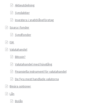
Aktieutdelning
Privatlån
Syndaktier
Investera i snabblåneföretag
Samla ihop dina lån
Spara i fonder
SMS-lån
Syndfonder
ISK
Spara i fonder
Valutahandel
Bitcoin?
Terminer
Valutahandel med hävstång
Undvik bedragare
Finansiella instrument för valutahandel
De fyra mest handlade valutorna
Vad är Bitcoin?
Binära optioner
Lån
Valutahandel
Bolån