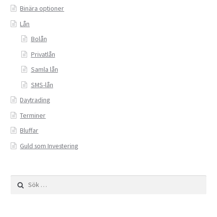
Valutahandel med hävstång
Binära optioner
Lån
Bolån
Privatlån
Samla lån
SMS-lån
Daytrading
Terminer
Bluffar
Guld som Investering
Sök
efter: