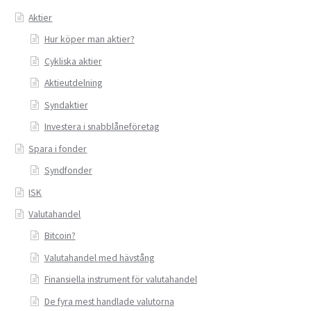
Aktier
Privatlån
Hur köper man aktier?
Cykliska aktier
Samla ihop dina lån
Aktieutdelning
SMS-lån
Syndaktier
Investera i snabblåneföretag
Spara i fonder
Spara i fonder
Syndfonder
Terminer
ISK
Undvik bedragare
Valutahandel
Bitcoin?
Vad är Bitcoin?
Valutahandel med hävstång
Finansiella instrument för valutahandel
Valutahandel
De fyra mest handlade valutorna