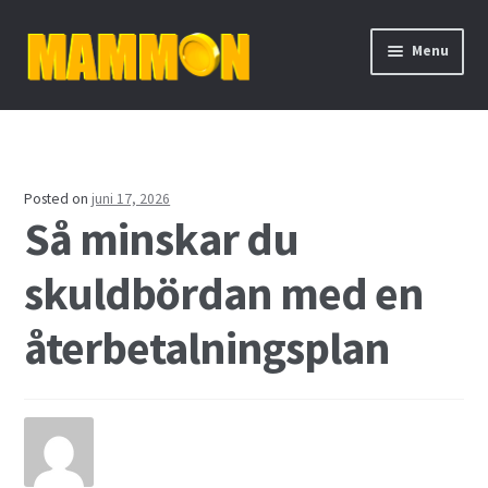
Skip
Skip
Menu
to
to
navigation
content
Hem
Aktieutdelning
Posted on
juni 17, 2026
Så minskar du
Binära optioner
skuldbördan med en
Bolån
återbetalningsplan
Cykliska aktier
Daytrading
De fyra mest handlade valutorna