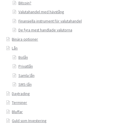
Bitcoin?
Valutahandel med hävstång
Finansiella instrument för valutahandel
De fyra mest handlade valutorna
Binära optioner
Lån
Bolån
Privatlån
Samla lån
SMS-lån
Daytrading
Terminer
Bluffar
Guld som Investering