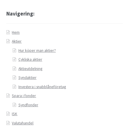
Navigering:
Hem
Aktier
Hur köper man aktier?
Cykliska aktier
Aktieutdelning
Syndaktier
Investera i snabblåneföretag
Spara i fonder
Syndfonder
ISK
Valutahandel