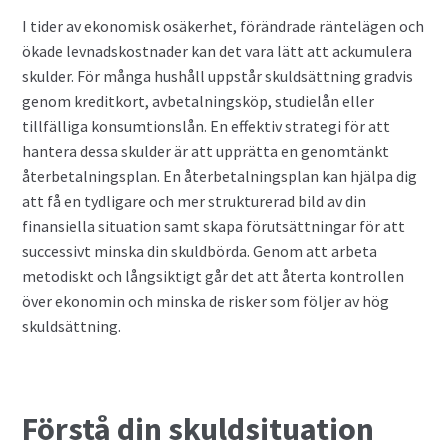
I tider av ekonomisk osäkerhet, förändrade räntelägen och
Privatlån
ökade levnadskostnader kan det vara lätt att ackumulera
skulder. För många hushåll uppstår skuldsättning gradvis
Samla ihop dina lån
genom kreditkort, avbetalningsköp, studielån eller
tillfälliga konsumtionslån. En effektiv strategi för att
SMS-lån
hantera dessa skulder är att upprätta en genomtänkt
återbetalningsplan. En återbetalningsplan kan hjälpa dig
Spara i fonder
att få en tydligare och mer strukturerad bild av din
finansiella situation samt skapa förutsättningar för att
successivt minska din skuldbörda. Genom att arbeta
Terminer
metodiskt och långsiktigt går det att återta kontrollen
över ekonomin och minska de risker som följer av hög
Undvik bedragare
skuldsättning.
Vad är Bitcoin?
Valutahandel
Förstå din skuldsituation