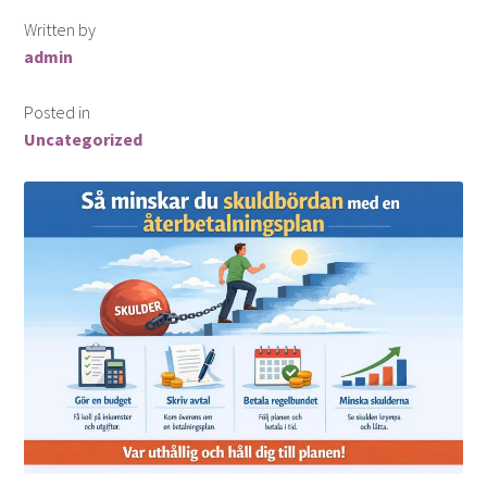
Finansiella instrument för valutahandel
Written by
admin
Guld som Investering
Posted in
Hur köper man aktier?
Uncategorized
Investera i snabblåneföretag
Investera i syndaktier
Investera i syndfonder
ISK (Investeringssparkonto)
Kontakta oss
Lån