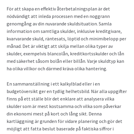
Valutahandel med hävstång
För att skapa en effektiv återbetalningsplan är det
nödvändigt att inleda processen med en noggrann
genomgång av din nuvarande skuldsituation. Samla
information om samtliga skulder, inklusive kreditgivare,
kvarvarande skuld, räntesats, löptid och minimibelopp per
månad. Det är viktigt att skilja mellan olika typer av
skulder, exempelvis blancolån, kreditkortsskulder och lån
med säkerhet såsom bolån eller billån. Varje skuldtyp kan
ha olika villkor och därmed kräva olika hantering.
En sammanställning i ett kalkylblad eller i en
budgetöversikt ger en tydlig helhetsbild. När alla uppgifter
finns på ett ställe blir det enklare att analysera vilka
skulder som är mest kostsamma och vilka som påverkar
din ekonomi mest på kort och lång sikt. Denna
kartläggning är grunden för vidare planering och gör det
möjligt att fatta beslut baserade på faktiska siffror i