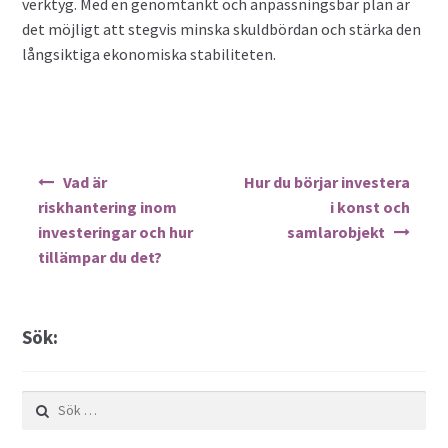
verktyg. Med en genomtänkt och anpassningsbar plan är
det möjligt att stegvis minska skuldbördan och stärka den
långsiktiga ekonomiska stabiliteten.
Inläggsnavigering
Vad är
Hur du börjar investera
riskhantering inom
i konst och
investeringar och hur
samlarobjekt
tillämpar du det?
Sök:
Sök
efter: