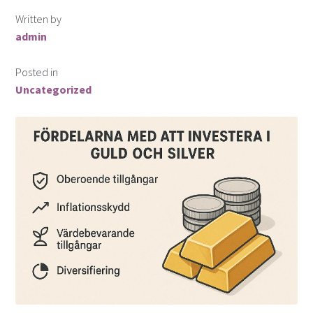
Finansiella instrument för valutahandel
Written by
admin
Guld som Investering
Posted in
Hur köper man aktier?
Uncategorized
Investera i snabblåneföretag
Investera i syndaktier
Investera i syndfonder
ISK (Investeringssparkonto)
Kontakta oss
Lån