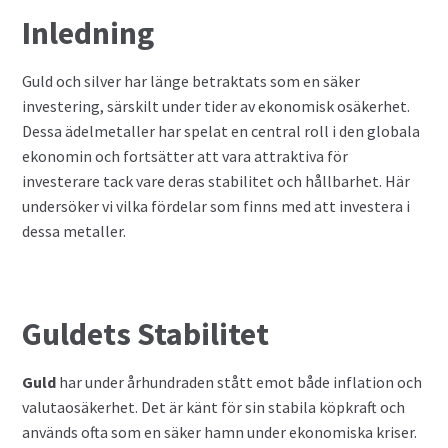
Inledning
Privatlån
Guld och silver har länge betraktats som en säker
Samla ihop dina lån
investering, särskilt under tider av ekonomisk osäkerhet.
Dessa ädelmetaller har spelat en central roll i den globala
SMS-lån
ekonomin och fortsätter att vara attraktiva för
investerare tack vare deras stabilitet och hållbarhet. Här
Spara i fonder
undersöker vi vilka fördelar som finns med att investera i
dessa metaller.
Terminer
Undvik bedragare
Guldets Stabilitet
Vad är Bitcoin?
Guld
har under århundraden stått emot både inflation och
valutaosäkerhet. Det är känt för sin stabila köpkraft och
Valutahandel
används ofta som en säker hamn under ekonomiska kriser.