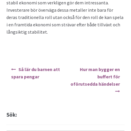
stabil ekonomi som verkligen gör dem intressanta.
Investerare bör överväga dessa metaller inte bara för
deras traditionella roll utan också för den roll de kan spela
i en framtida ekonomi som strävar efter både tillväxt och
långsiktig stabilitet.
Inläggsnavigering
Så lär du barnen att
Hur man bygger en
spara pengar
buffert för
oförutsedda händelser
Sök: