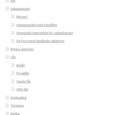
ISK
Valutahandel
Bitcoin?
Valutahandel med hävstång
Finansiella instrument för valutahandel
De fyra mest handlade valutorna
Binära optioner
Lån
Bolån
Privatlån
Samla lån
SMS-lån
Daytrading
Terminer
Bluffar