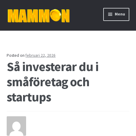
Skip
Skip
Menu
to
to
navigation
content
Hem
Aktieutdelning
Posted on
februari 22, 2026
Så investerar du i
Binära optioner
småföretag och
Bolån
startups
Cykliska aktier
Daytrading
De fyra mest handlade valutorna