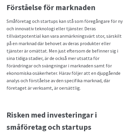
Valutahandel med hävstång
Förståelse för marknaden
Småföretag och startups kan stå som föregångare för ny
och innovativ teknologi eller tjänster. Deras
tillväxtpotential kan vara anmärkningsvärt stor, särskilt
på en marknad där behovet av deras produkter eller
tjänster är omättat. Men just eftersom de befinner sig i
sina tidiga stadier, är de också mer utsatta för
förändringar och svängningar i marknaden samt för
ekonomiska osäkerheter. Härav följer att en djupgående
analys och förståelse av den specifika marknad, där
företaget är verksamt, är oersättlig.
Risken med investeringar i
småföretag och startups