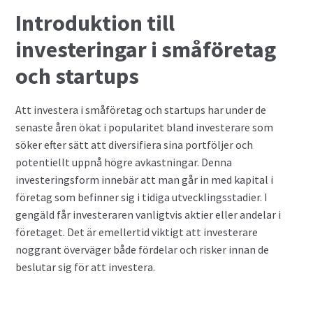
Introduktion till
Privatlån
investeringar i småföretag
Samla ihop dina lån
och startups
SMS-lån
Att investera i småföretag och startups har under de
senaste åren ökat i popularitet bland investerare som
Spara i fonder
söker efter sätt att diversifiera sina portföljer och
potentiellt uppnå högre avkastningar. Denna
Terminer
investeringsform innebär att man går in med kapital i
företag som befinner sig i tidiga utvecklingsstadier. I
Undvik bedragare
gengäld får investeraren vanligtvis aktier eller andelar i
företaget. Det är emellertid viktigt att investerare
noggrant överväger både fördelar och risker innan de
Vad är Bitcoin?
beslutar sig för att investera.
Valutahandel