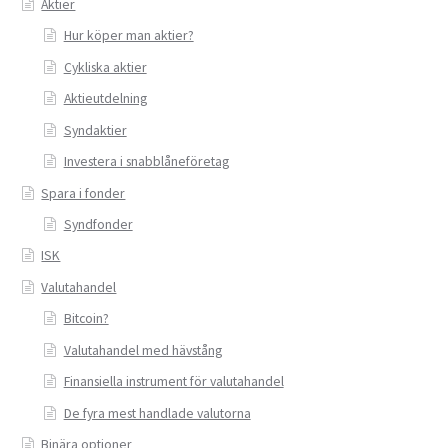
Aktier
Hur köper man aktier?
Cykliska aktier
Aktieutdelning
Syndaktier
Investera i snabblåneföretag
Spara i fonder
Syndfonder
ISK
Valutahandel
Bitcoin?
Valutahandel med hävstång
Finansiella instrument för valutahandel
De fyra mest handlade valutorna
Binära optioner