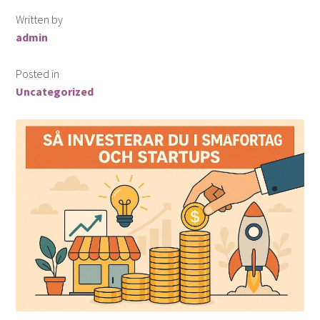
Finansiella instrument för valutahandel
Written by
admin
Guld som Investering
Posted in
Hur köper man aktier?
Uncategorized
Investera i snabblåneföretag
Investera i syndaktier
Investera i syndfonder
ISK (Investeringssparkonto)
Kontakta oss
Lån