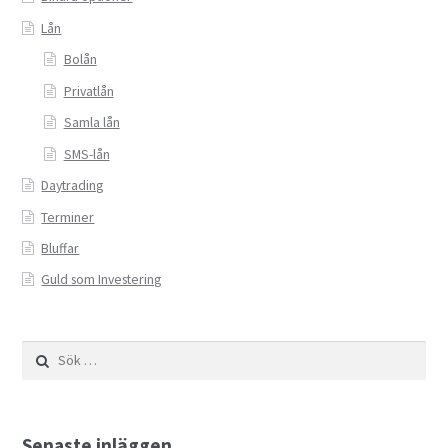
Lån
Bolån
Privatlån
Samla lån
SMS-lån
Daytrading
Terminer
Bluffar
Guld som Investering
Sök
efter:
Senaste inläggen