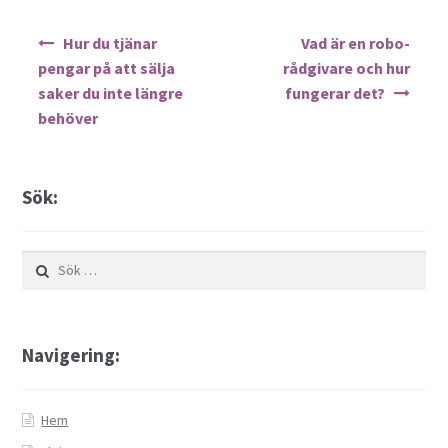
Inläggsnavigering
Hur du tjänar
Vad är en robo-
pengar på att sälja
rådgivare och hur
saker du inte längre
fungerar det?
behöver
Sök:
Sök
efter:
Navigering:
Hem