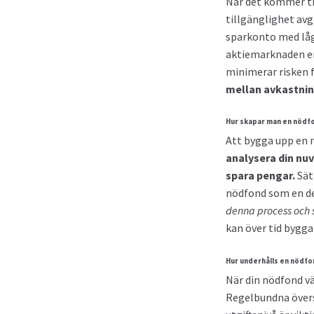
När det kommer ti
tillgänglighet avg
sparkonto med låg 
aktiemarknaden erb
minimerar risken f
mellan avkastnin
Hur skapar man en nödf
Att bygga upp en n
analysera din nuv
spara pengar.
Sätt
nödfond som en de
denna process och s
kan över tid bygga
Hur underhålls en nödfo
När din nödfond vä
Regelbundna översy