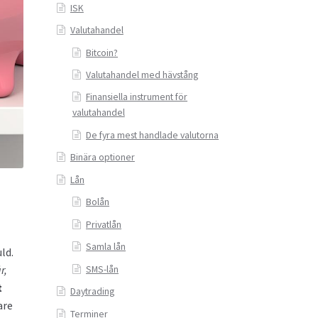
ISK
Valutahandel
Bitcoin?
Valutahandel med hävstång
Finansiella instrument för
valutahandel
De fyra mest handlade valutorna
Binära optioner
Lån
Bolån
Privatlån
Samla lån
ld.
r,
SMS-lån
t
Daytrading
are
Terminer