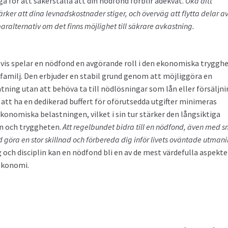
iga för att säkerställa att din nödfond förblir adekvat.
Öka ditt
er att dina levnadskostnader stiger, och överväg att flytta delar a
paralternativ om det finns möjlighet till säkrare avkastning.
s spelar en nödfond en avgörande roll i den ekonomiska tryggh
er familj. Den erbjuder en stabil grund genom att möjliggöra en
tning utan att behöva ta till nödlösningar som lån eller försäljni
att ha en dedikerad buffert för oförutsedda utgifter minimeras
konomiska belastningen, vilket i sin tur stärker den långsiktiga
n och tryggheten.
Att regelbundet bidra till en nödfond, även med 
d göra en stor skillnad och förbereda dig inför livets oväntade utmani
 och disciplin kan en nödfond bli en av de mest värdefulla aspekt
 ekonomi.