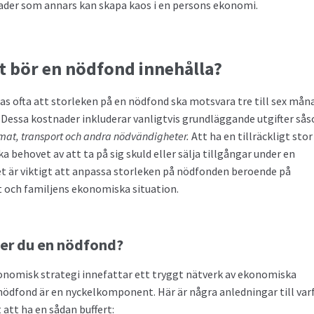
ader som annars kan skapa kaos i en persons ekonomi.
 bör en nödfond innehålla?
 ofta att storleken på en nödfond ska motsvara tre till sex mån
 Dessa kostnader inkluderar vanligtvis grundläggande utgifter så
at, transport och andra nödvändigheter.
Att ha en tillräckligt stor
 behovet av att ta på sig skuld eller sälja tillgångar under en
et är viktigt att anpassa storleken på nödfonden beroende på
t och familjens ekonomiska situation.
er du en nödfond?
onomisk strategi innefattar ett tryggt nätverk av ekonomiska
 nödfond är en nyckelkomponent. Här är några anledningar till var
 att ha en sådan buffert: