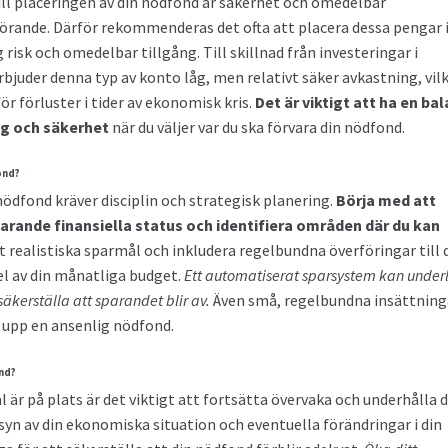
ll placeringen av din nödfond är säkerhet och omedelbar
örande. Därför rekommenderas det ofta att placera dessa pengar i
risk och omedelbar tillgång. Till skillnad från investeringar i
juder denna typ av konto låg, men relativt säker avkastning, vil
ör förluster i tider av ekonomisk kris.
Det är viktigt att ha en ba
g och säkerhet
när du väljer var du ska förvara din nödfond.
ond?
ödfond kräver disciplin och strategisk planering.
Börja med att
arande finansiella status och identifiera områden där du kan
 realistiska sparmål och inkludera regelbundna överföringar till 
l av din månatliga budget.
Ett automatiserat sparsystem kan under
äkerställa att sparandet blir av.
Även små, regelbundna insättning
 upp en ansenlig nödfond.
nd?
l är på plats är det viktigt att fortsätta övervaka och underhålla d
n av din ekonomiska situation och eventuella förändringar i din