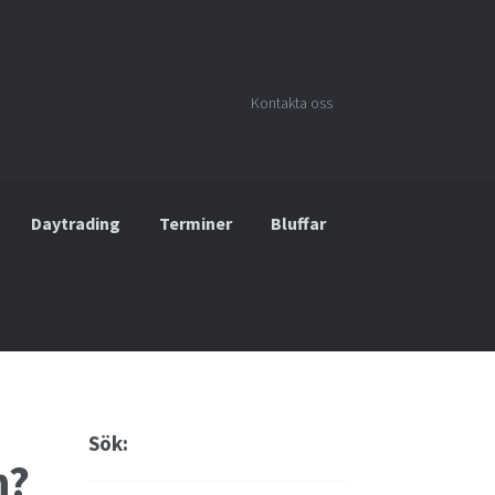
Kontakta oss
Daytrading
Terminer
Bluffar
nansiella instrument för valutahandel
a i syndfonder
Sök:
n?