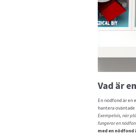
Vad är e
En nödfond är en e
hantera oväntade f
Exempelvis, när plö
fungerar en nödfon
med en nödfond ä