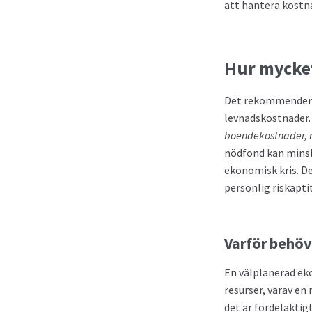
att hantera kostn
Hur mycket
Det rekommenderas
levnadskostnader.
boendekostnader, m
nödfond kan minska
ekonomisk kris. D
personlig riskapti
Varför behöv
En välplanerad ek
resurser, varav en
det är fördelaktigt