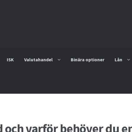
ISK
Valutahandel
Binära optioner
Lån
Cykliska aktier
Daytrading
De fyra mest handlade valutorna
Fi
?
Investera i snabblåneföretag
Investera i syndaktier
Invester
 och varför behöver du e