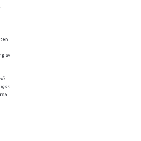
v
eten
ng av
små
ngar.
erna