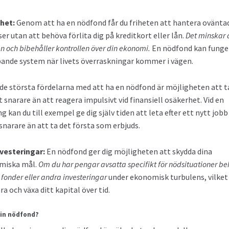
het:
Genom att ha en nödfond får du friheten att hantera ovänta
er utan att behöva förlita dig på kreditkort eller lån.
Det minskar 
n och bibehåller kontrollen över din ekonomi.
En nödfond kan funge
nde system när livets överraskningar kommer i vägen.
de största fördelarna med att ha en nödfond är möjligheten att t
 snarare än att reagera impulsivt vid finansiell osäkerhet. Vid en
g kan du till exempel ge dig själv tiden att leta efter ett nytt job
 snarare än att ta det första som erbjuds.
vesteringar:
En nödfond ger dig möjligheten att skydda dina
omiska mål.
Om du har pengar avsatta specifikt för nödsituationer be
, fonder eller andra investeringar
under ekonomisk turbulens, vilket
ra och växa ditt kapital över tid.
din nödfond?