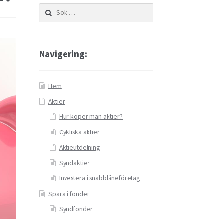
iner
Undvik bedragare
Vad är Bitcoin?
Sök
efter:
Navigering:
Hem
Aktier
Hur köper man aktier?
Cykliska aktier
Aktieutdelning
Syndaktier
Investera i snabblåneföretag
Spara i fonder
Syndfonder