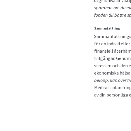
utgiftsnivå är vikt
sparande om du märk
fonden till bättre s
Sammanfattning
Sammanfattningsvi
för en individ ell
finansiell återhäm
tillgångar. Genom 
stressen och den e
ekonomiska hälsa
belopp, kan över ti
Med rätt planering
av din personliga