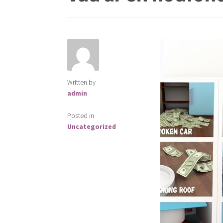
ISK (Investeringssparkonto)
Kontakta oss
Valutahandel
Valutahandel med hävstång
Written by
admin
Posted in
Uncategorized