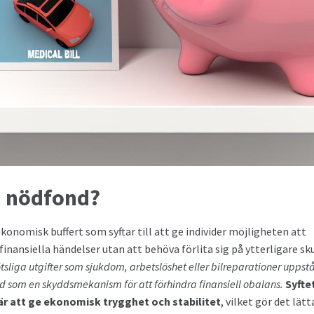
n nödfond?
konomisk buffert som syftar till att ge individer möjligheten att
inansiella händelser utan att behöva förlita sig på ytterligare sku
tsliga utgifter som sjukdom, arbetslöshet eller bilreparationer uppstå
d som en skyddsmekanism för att förhindra finansiell obalans.
Syfte
r att ge ekonomisk trygghet och stabilitet
, vilket gör det lätt