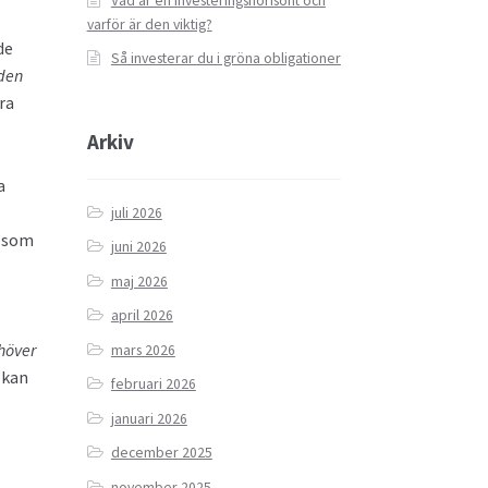
Vad är en investeringshorisont och
varför är den viktig?
de
Så investerar du i gröna obligationer
den
ra
Arkiv
a
juli 2026
b som
juni 2026
maj 2026
april 2026
höver
mars 2026
 kan
februari 2026
januari 2026
december 2025
november 2025